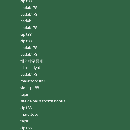
cipit88
badak178
badak178
badak
badak178
cipit88
cipit88
badak178
badak178
해외야구중계
pi coin fiyat
badak178
marettoto link
slot cipit88
tapir
site de paris sportif bonus
cipit88
marettoto
tapir
cipit88