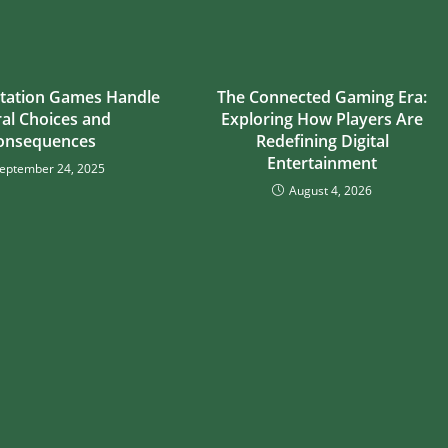
tation Games Handle
The Connected Gaming Era:
al Choices and
Exploring How Players Are
onsequences
Redefining Digital
Entertainment
eptember 24, 2025
August 4, 2026