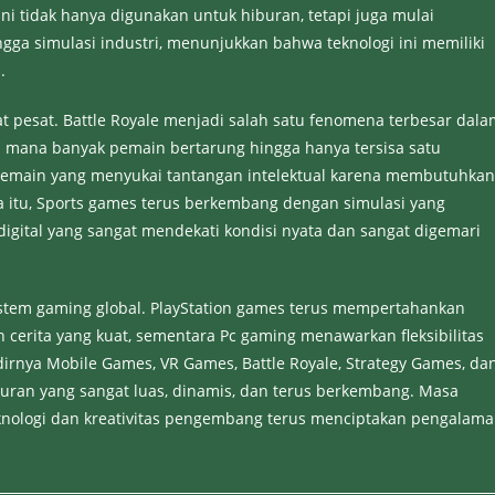
ni tidak hanya digunakan untuk hiburan, tetapi juga mulai
ngga simulasi industri, menunjukkan bahwa teknologi ini memiliki
.
pesat. Battle Royale menjadi salah satu fenomena terbesar dala
i mana banyak pemain bertarung hingga hanya tersisa satu
 pemain yang menyukai tantangan intelektual karena membutuhkan
 itu, Sports games terus berkembang dengan simulasi yang
igital yang sangat mendekati kondisi nyata dan sangat digemari
istem gaming global. PlayStation games terus mempertahankan
n cerita yang kuat, sementara Pc gaming menawarkan fleksibilitas
rnya Mobile Games, VR Games, Battle Royale, Strategy Games, da
buran yang sangat luas, dinamis, dan terus berkembang. Masa
eknologi dan kreativitas pengembang terus menciptakan pengalam