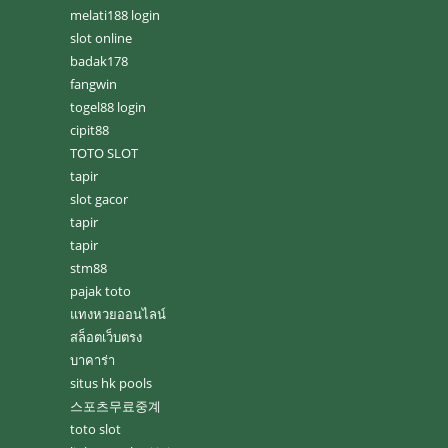
melati188 login
slot online
badak178
fangwin
togel88 login
cipit88
TOTO SLOT
tapir
slot gacor
tapir
tapir
stm88
pajak toto
แทงหวยออนไลน์
สล็อตเว็บตรง
บาคาร่า
situs hk pools
스포츠무료중계
toto slot