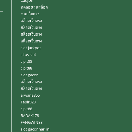
Casijon
ทดลองเล่นสล็อต
รวมเว็บตรง
สล็อตเว็บตรง
สล็อตเว็บตรง
สล็อตเว็บตรง
สล็อตเว็บตรง
slot jackpot
situs slot
cipit88
cipit88
n
slot gacor
สล็อตเว็บตรง
สล็อตเว็บตรง
arwana855
Tapir328
cipit88
BADAK178
FANGWIN88
slot gacor hari ini