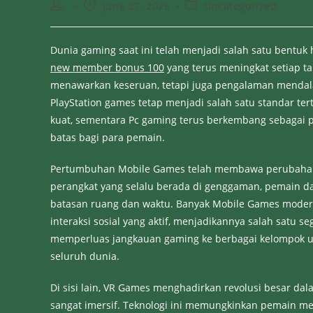
June 27, 2026
Uncategorized
Dunia gaming saat ini telah menjadi salah satu bentuk
new member bonus 100
yang terus meningkat setiap t
menawarkan keseruan, tetapi juga pengalaman menda
PlayStation games tetap menjadi salah satu standar tert
kuat, sementara Pc gaming terus berkembang sebagai 
batas bagi para pemain.
Pertumbuhan Mobile Games telah membawa perubahan b
perangkat yang selalu berada di genggaman, pemain d
batasan ruang dan waktu. Banyak Mobile Games modern 
interaksi sosial yang aktif, menjadikannya salah satu s
memperluas jangkauan gaming ke berbagai kelompok u
seluruh dunia.
Di sisi lain, VR Games menghadirkan revolusi besar d
sangat imersif. Teknologi ini memungkinkan pemain m