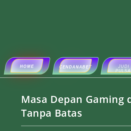
HOME
JUDI
MUDAH4D
CENDANABET
PULSA
Masa Depan Gaming da
Tanpa Batas