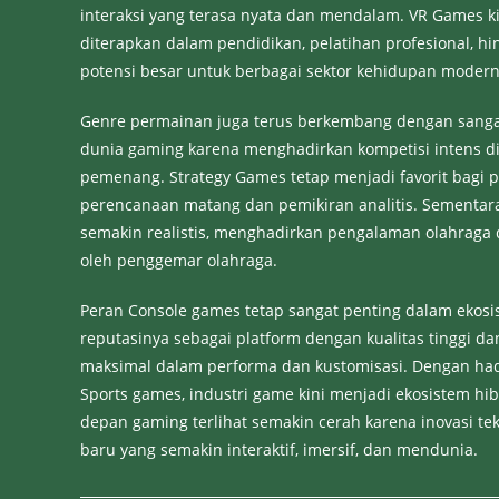
interaksi yang terasa nyata dan mendalam. VR Games ki
diterapkan dalam pendidikan, pelatihan profesional, hi
potensi besar untuk berbagai sektor kehidupan modern
Genre permainan juga terus berkembang dengan sangat 
dunia gaming karena menghadirkan kompetisi intens d
pemenang. Strategy Games tetap menjadi favorit bagi
perencanaan matang dan pemikiran analitis. Sementara
semakin realistis, menghadirkan pengalaman olahraga d
oleh penggemar olahraga.
Peran Console games tetap sangat penting dalam ekos
reputasinya sebagai platform dengan kualitas tinggi da
maksimal dalam performa dan kustomisasi. Dengan hadi
Sports games, industri game kini menjadi ekosistem hi
depan gaming terlihat semakin cerah karena inovasi t
baru yang semakin interaktif, imersif, dan mendunia.