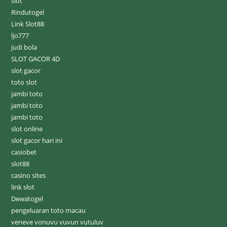
slot
Rindutogel
Link Slot88
ljo777
judi bola
SLOT GACOR 4D
slot gacor
toto slot
jambi toto
jambi toto
jambi toto
slot online
slot gacor hari ini
casiobet
slot88
casino sites
link slot
Dewatogel
pengeluaran toto macau
veneve vonuvu vuvun vutuluv