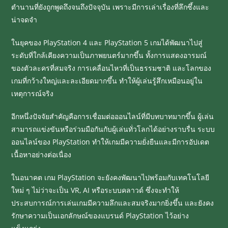
ตำนานที่ยังถูกพูดถึงจนถึงปัจจุบัน เพราะมีการเล่าเรื่องที่ลึกซึ้งและ
น่าจดจำ
ในยุคของ PlayStation 4 และ PlayStation 5 เกมได้พัฒนาไปสู่
ระดับที่ใกล้เคียงความเป็นภาพยนตร์มากขึ้น ทั้งการแสดงอารมณ์
ของตัวละครที่สมจริง การเคลื่อนไหวที่เป็นธรรมชาติ และโลกของ
เกมที่กว้างใหญ่และละเอียดมากขึ้น ทำให้ผู้เล่นรู้สึกเหมือนอยู่ใน
เหตุการณ์จริง
อีกหนึ่งปัจจัยสำคัญคือการเชื่อมต่อออนไลน์ที่มีบทบาทมากขึ้น ผู้เล่น
สามารถแข่งขันหรือร่วมมือกันกับผู้เล่นทั่วโลกได้อย่างราบรื่น ระบบ
ออนไลน์ของ PlayStation ทำให้เกมมีความยั่งยืนและมีการอัปเดต
เนื้อหาอย่างต่อเนื่อง
ในอนาคต เกม PlayStation จะยังคงพัฒนาไปพร้อมกับเทคโนโลยี
ใหม่ ๆ ไม่ว่าจะเป็น VR, AI หรือระบบคลาวด์ ซึ่งจะทำให้
ประสบการณ์การเล่นเกมมีความลึกและสมจริงมากยิ่งขึ้น และยังคง
รักษาความเป็นเอกลักษณ์ของแบรนด์ PlayStation ไว้อย่าง