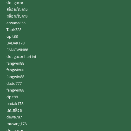
slot gacor
สล็อตเว็บตรง
สล็อตเว็บตรง
arwana855
Tapir328
cipit88
BADAK178
FANGWIN88
slot gacor hari ini
fangwin88
fangwin88
fangwin88
dadu777
fangwin88
cipit88
badak178
เล่นสล็อต
dewa787
musang178
slot gacor