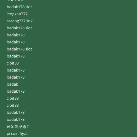
badak178 slot
lengkap777
sarang777 link
badak178 slot
badak178
badak178
badak178 slot
badak178
cipit88
badak178
badak178
badak
badak178
cipit88
cipit88
badak178
badak178
해외야구중계
pi coin fiyat