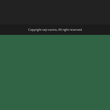
Copyright seji-casino, All right reserved