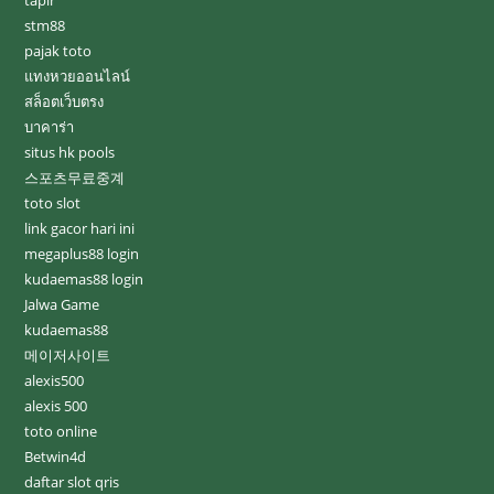
tapir
stm88
pajak toto
แทงหวยออนไลน์
สล็อตเว็บตรง
บาคาร่า
situs hk pools
스포츠무료중계
toto slot
link gacor hari ini
megaplus88 login
kudaemas88 login
Jalwa Game
kudaemas88
메이저사이트
alexis500
alexis 500
toto online
Betwin4d
daftar slot qris