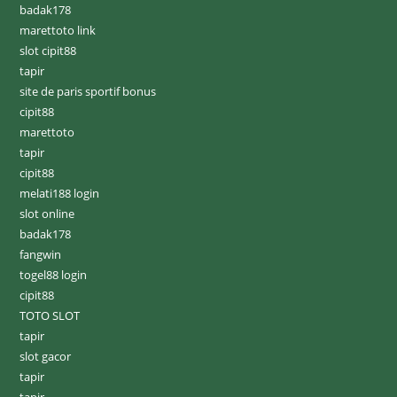
badak178
marettoto link
slot cipit88
tapir
site de paris sportif bonus
cipit88
marettoto
tapir
cipit88
melati188 login
slot online
badak178
fangwin
togel88 login
cipit88
TOTO SLOT
tapir
slot gacor
tapir