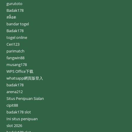
gurutoto
Badak178
สล็อต
bandar togel
Badak178
togel online
Ceri123
parimatch
fangwin88
musang178
WPS Office下载
whatsapp網頁版登入
badak178
arena212
Situs Penipuan Sialan
cipit88
badak178 slot
Ini situs penipuan
slot 2026