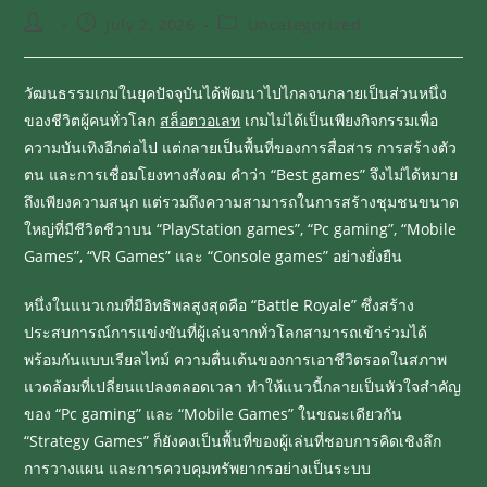
July 2, 2026
Uncategorized
วัฒนธรรมเกมในยุคปัจจุบันได้พัฒนาไปไกลจนกลายเป็นส่วนหนึ่ง
ของชีวิตผู้คนทั่วโลก
สล็อตวอเลท
เกมไม่ได้เป็นเพียงกิจกรรมเพื่อ
ความบันเทิงอีกต่อไป แต่กลายเป็นพื้นที่ของการสื่อสาร การสร้างตัว
ตน และการเชื่อมโยงทางสังคม คำว่า “Best games” จึงไม่ได้หมาย
ถึงเพียงความสนุก แต่รวมถึงความสามารถในการสร้างชุมชนขนาด
ใหญ่ที่มีชีวิตชีวาบน “PlayStation games”, “Pc gaming”, “Mobile
Games”, “VR Games” และ “Console games” อย่างยั่งยืน
หนึ่งในแนวเกมที่มีอิทธิพลสูงสุดคือ “Battle Royale” ซึ่งสร้าง
ประสบการณ์การแข่งขันที่ผู้เล่นจากทั่วโลกสามารถเข้าร่วมได้
พร้อมกันแบบเรียลไทม์ ความตื่นเต้นของการเอาชีวิตรอดในสภาพ
แวดล้อมที่เปลี่ยนแปลงตลอดเวลา ทำให้แนวนี้กลายเป็นหัวใจสำคัญ
ของ “Pc gaming” และ “Mobile Games” ในขณะเดียวกัน
“Strategy Games” ก็ยังคงเป็นพื้นที่ของผู้เล่นที่ชอบการคิดเชิงลึก
การวางแผน และการควบคุมทรัพยากรอย่างเป็นระบบ