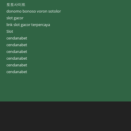
토토사이트
donomo bonoso voron sotolor
slot gacor
link slot gacor terpercaya
Slot
cendanabet
cendanabet
cendanabet
cendanabet
cendanabet
cendanabet