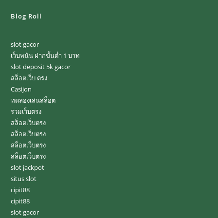
Blog Roll
slot gacor
เว็บพนัน ฝากขั้นต่ำ 1 บาท
slot deposit 5k gacor
สล็อตเว็บ ตรง
Casijon
ทดลองเล่นสล็อต
รวมเว็บตรง
สล็อตเว็บตรง
สล็อตเว็บตรง
สล็อตเว็บตรง
สล็อตเว็บตรง
slot jackpot
situs slot
cipit88
cipit88
slot gacor