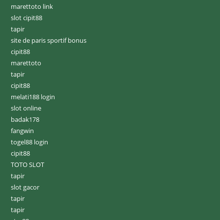
marettoto link
slot cipit88
tapir
site de paris sportif bonus
cipit88
marettoto
tapir
cipit88
melati188 login
slot online
badak178
fangwin
togel88 login
cipit88
TOTO SLOT
tapir
slot gacor
tapir
tapir